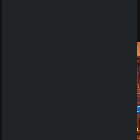
Demo Spiel