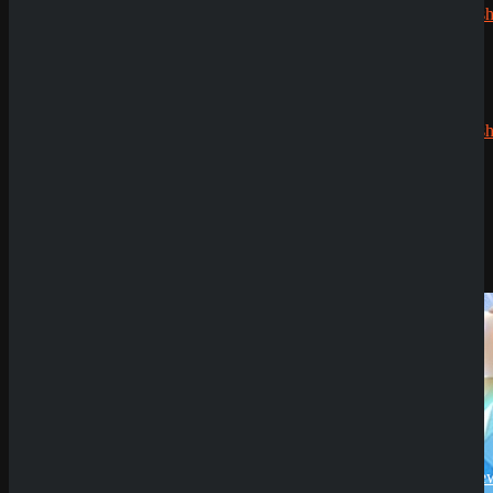
CryptoRush
Echtgeldmodus
200% bis
Demoversion
zu 2.500€
Having issues with
Aztec Bonanza Fortune
?
Robert99
zu
CryptoRush
200% bis
zu 2.500€
Submit
News
Sicher dir einen 100% Bonus bis 500€ und spiele
Casino Prestige
Aztec Bonanza Fortune
Zahlungsmethoden
Try Our Featured Games
Analyse
18. Mai 2026
SpinEmpire Casino
Review
8. Januar 2026
SpinBetter Casino
Review
22. Dezember
2025
Wyns Casino Revie