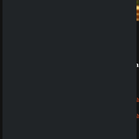
Review
Wyns
Casino
Review
QuickWin
Casino
Review
Neueste
Kommenta
Alex
zu
Dazard
rami
zu
CryptoRus
Jens
zu
CryptoRush
200% bis
zu 2.500€
Silizi
zu