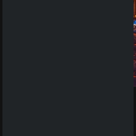
Demo Spiel
Schreibe einen Kommentar
Deine E-Mail-Adresse wird nicht veröffentlicht.
Erforderliche Felder sind mit
*
markiert