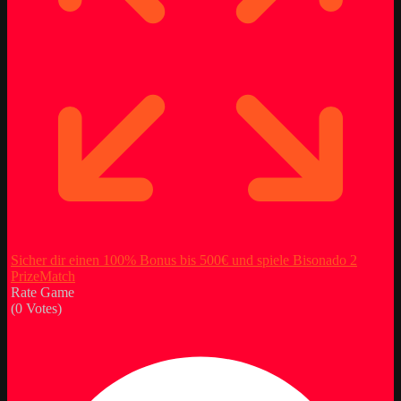
Sicher dir einen 100% Bonus bis 500€ und spiele Bisonado 2
PrizeMatch
Rate Game
(
0
Votes)