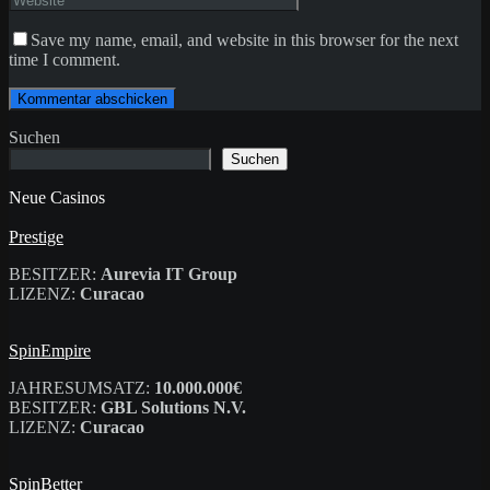
Save my name, email, and website in this browser for the next
time I comment.
Suchen
Suchen
Neue Casinos
Prestige
BESITZER:
Aurevia IT Group
LIZENZ:
Curacao
SpinEmpire
JAHRESUMSATZ:
10.000.000€
BESITZER:
GBL Solutions N.V.
LIZENZ:
Curacao
SpinBetter