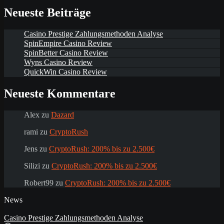
Neueste Beiträge
Casino Prestige Zahlungsmethoden Analyse
SpinEmpire Casino Review
SpinBetter Casino Review
Wyns Casino Review
QuickWin Casino Review
Neueste Kommentare
Alex
zu
Dazard
rami
zu
CryptoRush
Jens
zu
CryptoRush: 200% bis zu 2.500€
Silizi
zu
CryptoRush: 200% bis zu 2.500€
Robert99
zu
CryptoRush: 200% bis zu 2.500€
News
Casino Prestige Zahlungsmethoden Analyse