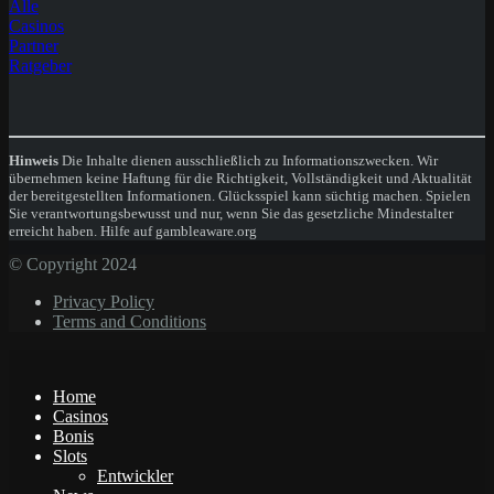
Alle
Casinos
Partner
Ratgeber
Hinweis
Die Inhalte dienen ausschließlich zu Informationszwecken. Wir
übernehmen keine Haftung für die Richtigkeit, Vollständigkeit und Aktualität
der bereitgestellten Informationen. Glücksspiel kann süchtig machen. Spielen
Sie verantwortungsbewusst und nur, wenn Sie das gesetzliche Mindestalter
erreicht haben. Hilfe auf gambleaware.org
© Copyright 2024
Privacy Policy
Terms and Conditions
Home
Casinos
Bonis
Slots
Entwickler