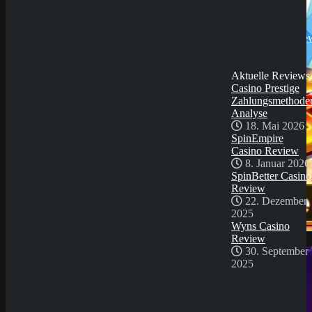
Review
22. Dezember
2025
Wyns Casino Revie
30. September
2025
Aktuelle Reviews
Casino Prestige
Zahlungsmethode
Analyse
18. Mai 2026
SpinEmpire
Casino Review
8. Januar 2026
SpinBetter Casino
Review
22. Dezember
2025
Wyns Casino
Review
Demo Spiel
30. September
2025