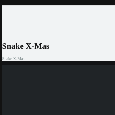
Home
Casinos
Bonis
Slots
Entw
News
Snake X-Mas
Snake X-Mas