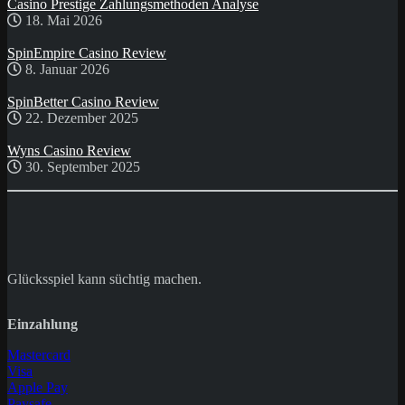
Casino Prestige Zahlungsmethoden Analyse
18. Mai 2026
SpinEmpire Casino Review
8. Januar 2026
SpinBetter Casino Review
22. Dezember 2025
Wyns Casino Review
30. September 2025
Glücksspiel kann süchtig machen.
Einzahlung
Mastercard
Visa
Apple Pay
Paysafe