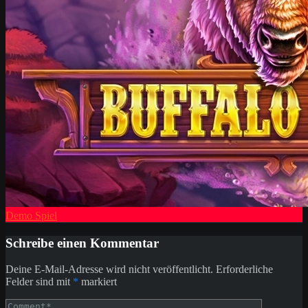
Demo Spiel
Schreibe einen Kommentar
Deine E-Mail-Adresse wird nicht veröffentlicht.
Erforderliche
Felder sind mit
*
markiert