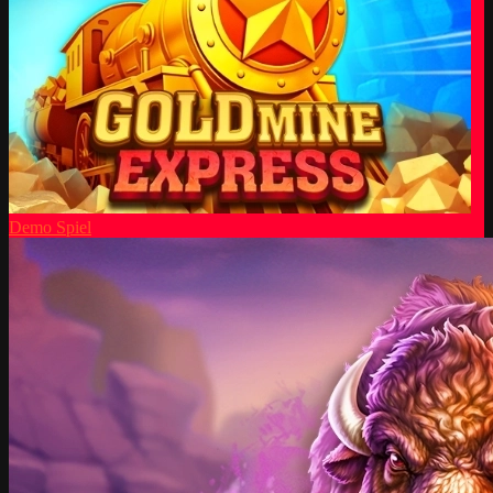
Demo Spiel