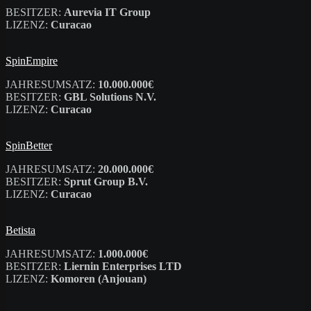
BESITZER:
Aurevia IT Group
LIZENZ:
Curacao
SpinEmpire
JAHRESUMSATZ:
10.000.000€
BESITZER:
GBL Solutions N.V.
LIZENZ:
Curacao
SpinBetter
JAHRESUMSATZ:
20.000.000€
BESITZER:
Sprut Group B.V.
LIZENZ:
Curacao
Betista
JAHRESUMSATZ:
1.000.000€
BESITZER:
Liernin Enterprises LTD
LIZENZ:
Komoren (Anjouan)