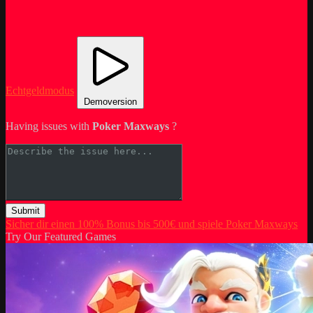
Echtgeldmodus
Demoversion
Having issues with
Poker Maxways
?
Submit
Sicher dir einen 100% Bonus bis 500€ und spiele Poker Maxways
Try Our Featured Games