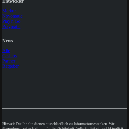
Entwickler
Merkur
Novomatic
Play'n Go
Pragmatic
News
Alle
Casinos
Partner
Ratgeber
Hinweis
Die Inhalte dienen ausschließlich zu Informationszwecken. Wir
übernehmen keine Haftung für die Richtigkeit, Vollständigkeit und Aktualität