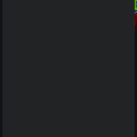
Demo Spiel
Schreibe einen Kommentar
Deine E-Mail-Adresse wird nicht veröffentlicht.
Erforderliche Felder sind mit
*
markiert