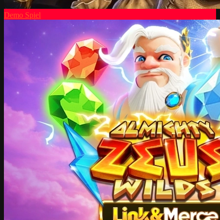
Demo Spiel