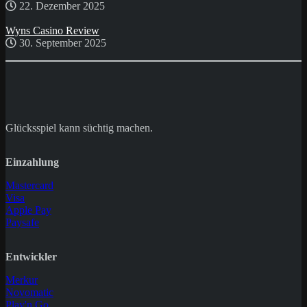
22. Dezember 2025
Wyns Casino Review
30. September 2025
Glücksspiel kann süchtig machen.
Einzahlung
Mastercard
Visa
Apple Pay
Paysafe
Entwickler
Merkur
Novomatic
Play'n Go