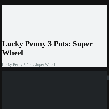
Home
Casinos
Bonis
Slots
Entwickler
News
Lucky Penny 3 Pots: Super
Wheel
Lucky Penny 3 Pots: Super Wheel
Suchen
Neue Casinos