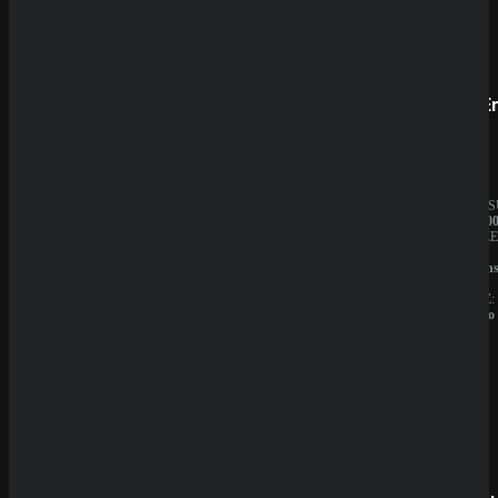
Prestige
SpinE
BESITZER:
JAHRES
Aurevia
10.000.0
IT
BESITZE
Group
GBL
LIZENZ:
Solution
Curacao
N.V.
LIZENZ:
Curacao