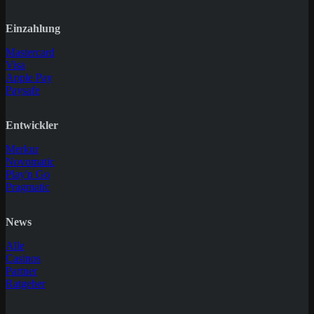
Einzahlung
Mastercard
Visa
Apple Pay
Paysafe
Entwickler
Merkur
Novomatic
Play'n Go
Pragmatic
News
Alle
Casinos
Partner
Ratgeber