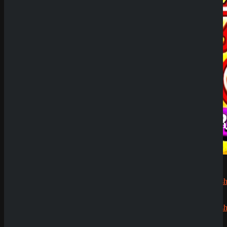
SpinBetter
Casino
Review
Wyns
Casino
Review
QuickWin
Casino
Review
Neueste
Kommenta
Alex
zu
Dazard
rami
zu
CryptoRus
Jens
zu
CryptoRush
200% bis
zu 2.500€