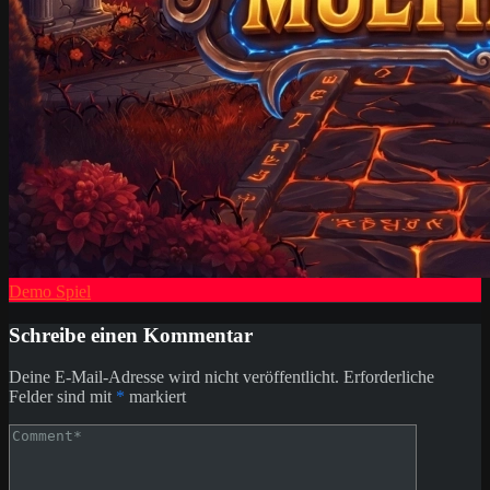
Demo Spiel
Schreibe einen Kommentar
Deine E-Mail-Adresse wird nicht veröffentlicht.
Erforderliche
Felder sind mit
*
markiert