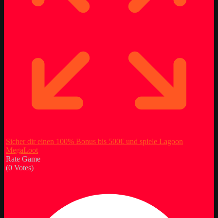
Sicher dir einen 100% Bonus bis 500€ und spiele Lagoon
MegaLoot
Rate Game
(
0
Votes)