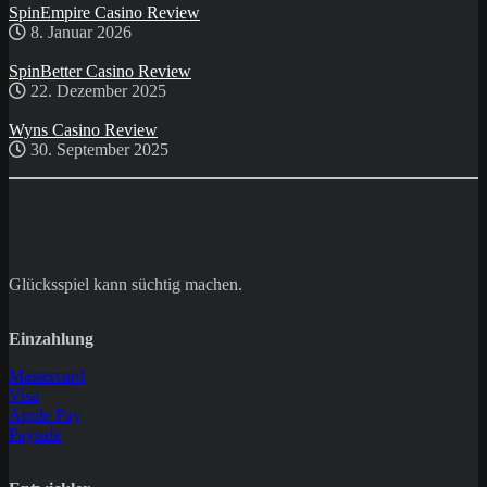
SpinEmpire Casino Review
8. Januar 2026
SpinBetter Casino Review
22. Dezember 2025
Wyns Casino Review
30. September 2025
Glücksspiel kann süchtig machen.
Einzahlung
Mastercard
Visa
Apple Pay
Paysafe