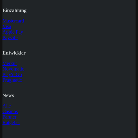
Einzahlung
Mastercard
Visa
Apple Pay
Paysafe
Entwickler
Merkur
Novomatic
Play'n Go
Pragmatic
News
Alle
Casinos
Partner
Ratgeber