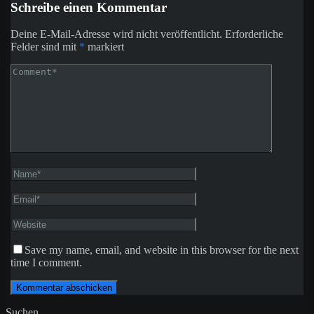
Schreibe einen Kommentar
Deine E-Mail-Adresse wird nicht veröffentlicht.
Erforderliche
Felder sind mit
*
markiert
Save my name, email, and website in this browser for the next
time I comment.
Suchen