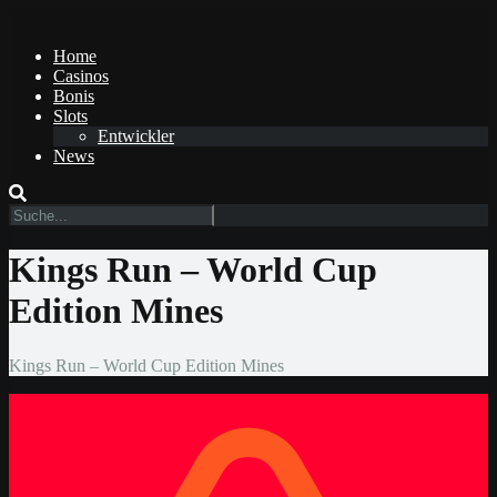
Home
Casinos
Bonis
Slots
Entwickler
News
Kings Run – World Cup
Edition Mines
Kings Run – World Cup Edition Mines