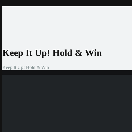
Home
Casinos
Bonis
Slots
Entw
News
Keep It Up! Hold & Win
Keep It Up! Hold & Win