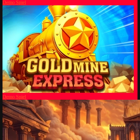
Demo Spiel
Demo Spiel