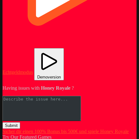
Echtgeldmodus
Demoversion
Having issues with
Honey Royale
?
Submit
Sicher dir einen 100% Bonus bis 500€ und spiele Honey Royale
Try Our Featured Games