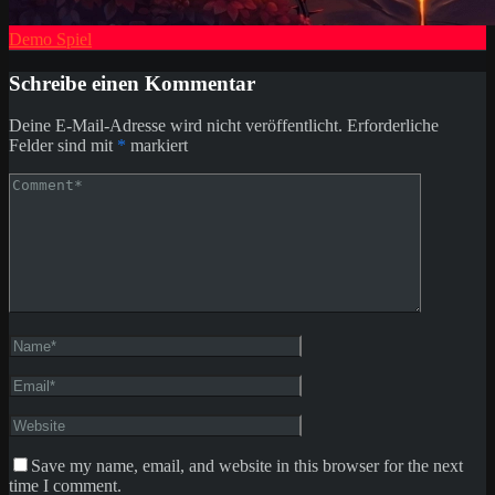
Demo Spiel
Schreibe einen Kommentar
Deine E-Mail-Adresse wird nicht veröffentlicht.
Erforderliche
Felder sind mit
*
markiert
Save my name, email, and website in this browser for the next
time I comment.