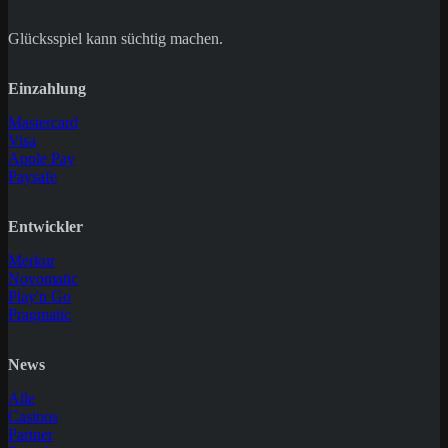
Glücksspiel kann süchtig machen.
Einzahlung
Mastercard
Visa
Apple Pay
Paysafe
Entwickler
Merkur
Novomatic
Play'n Go
Pragmatic
News
Alle
Casinos
Partner