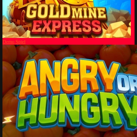
Demo Spiel