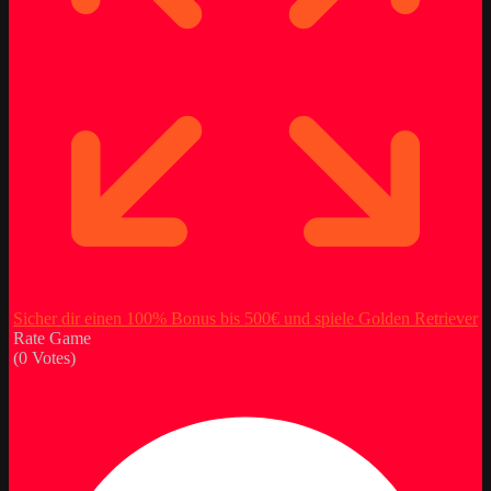
Sicher dir einen 100% Bonus bis 500€ und spiele Golden Retriever
Rate Game
(
0
Votes)