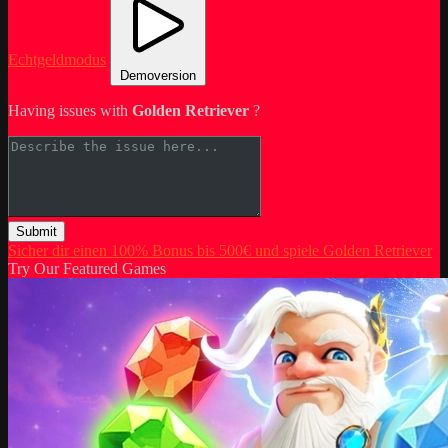
Echtgeldmodus
Demoversion
Having issues with
Golden Retriever
?
Submit
Sicher dir einen 100% Bonus bis 500€ und spiele Golden Retriever
Try Our Featured Games