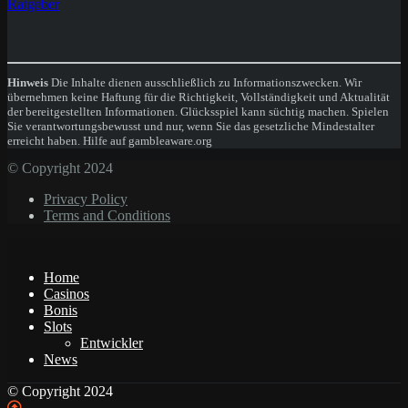
Ratgeber
Hinweis
Die Inhalte dienen ausschließlich zu Informationszwecken. Wir
übernehmen keine Haftung für die Richtigkeit, Vollständigkeit und Aktualität
der bereitgestellten Informationen. Glücksspiel kann süchtig machen. Spielen
Sie verantwortungsbewusst und nur, wenn Sie das gesetzliche Mindestalter
erreicht haben. Hilfe auf gambleaware.org
© Copyright 2024
Privacy Policy
Terms and Conditions
Home
Casinos
Bonis
Slots
Entwickler
News
© Copyright 2024