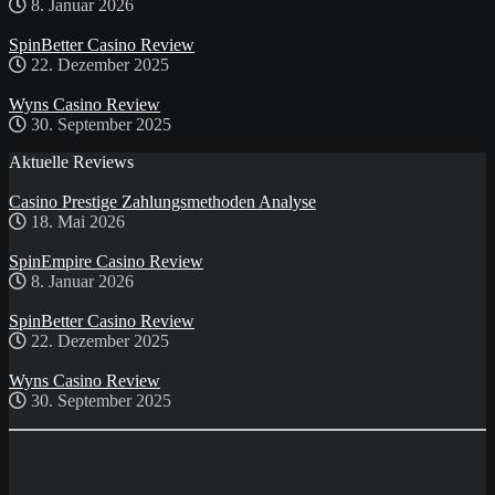
8. Januar 2026
SpinBetter Casino Review
22. Dezember 2025
Wyns Casino Review
30. September 2025
Aktuelle Reviews
Casino Prestige Zahlungsmethoden Analyse
18. Mai 2026
SpinEmpire Casino Review
8. Januar 2026
SpinBetter Casino Review
22. Dezember 2025
Wyns Casino Review
30. September 2025