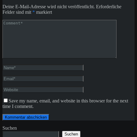
Deine E-Mail-Adresse wird nicht veröffentlicht.
Erforderliche
Felder sind mit
*
markiert
Save my name, email, and website in this browser for the next
time I comment.
Suchen
Suchen