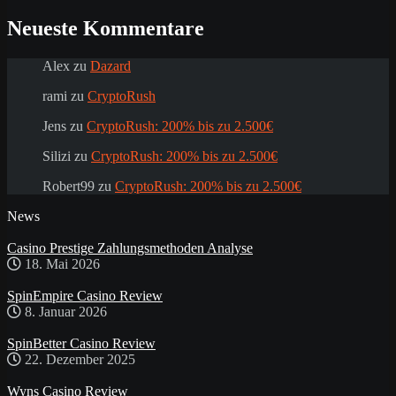
Neueste Kommentare
Alex
zu
Dazard
rami
zu
CryptoRush
Jens
zu
CryptoRush: 200% bis zu 2.500€
Silizi
zu
CryptoRush: 200% bis zu 2.500€
Robert99
zu
CryptoRush: 200% bis zu 2.500€
News
Casino Prestige Zahlungsmethoden Analyse
18. Mai 2026
SpinEmpire Casino Review
8. Januar 2026
SpinBetter Casino Review
22. Dezember 2025
Wyns Casino Review