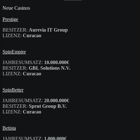
Neue Casinos
Prestige
BESITZER:
Aurevia IT Group
LIZENZ:
Curacao
SpinEmpire
JAHRESUMSATZ:
10.000.000€
BESITZER:
GBL Solutions N.V.
LIZENZ:
Curacao
SpinBetter
JAHRESUMSATZ:
20.000.000€
BESITZER:
Sprut Group B.V.
LIZENZ:
Curacao
Betista
JAHRESUMSATZ:
1.000.000€