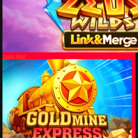
Demo Spiel