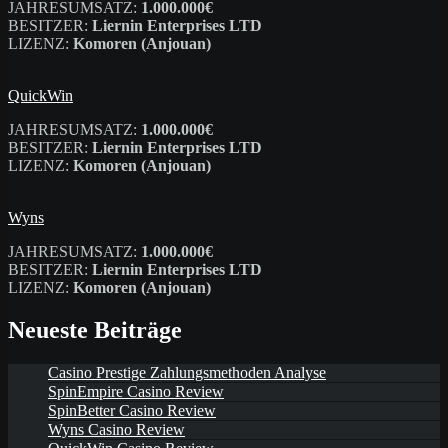
JAHRESUMSATZ:
1.000.000€
BESITZER:
Liernin Enterprises LTD
LIZENZ:
Komoren (Anjouan)
QuickWin
JAHRESUMSATZ:
1.000.000€
BESITZER:
Liernin Enterprises LTD
LIZENZ:
Komoren (Anjouan)
Wyns
JAHRESUMSATZ:
1.000.000€
BESITZER:
Liernin Enterprises LTD
LIZENZ:
Komoren (Anjouan)
Neueste Beiträge
Casino Prestige Zahlungsmethoden Analyse
SpinEmpire Casino Review
SpinBetter Casino Review
Wyns Casino Review