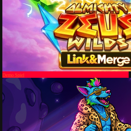
Demo Spiel