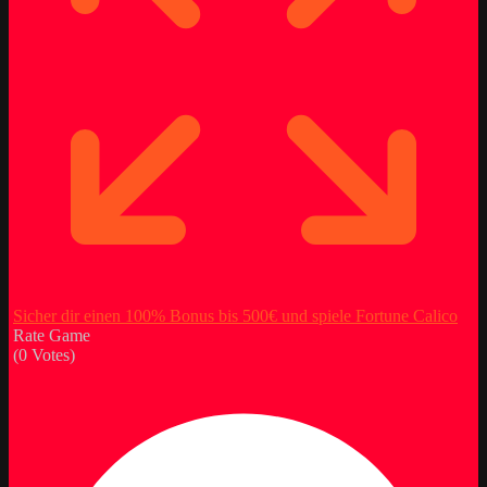
Sicher dir einen 100% Bonus bis 500€ und spiele Fortune Calico
Rate Game
(
0
Votes)