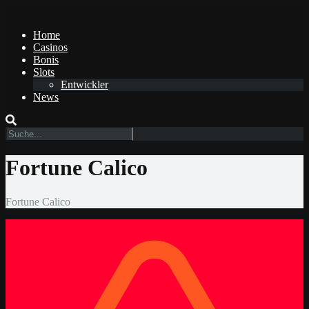
Home
Casinos
Bonis
Slots
Entwickler
News
Fortune Calico
Fortune Calico