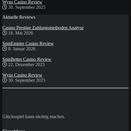
Wyns Casino Review
30. September 2025
Aktuelle Reviews
Casino Prestige Zahlungsmethoden Analyse
18. Mai 2026
SpinEmpire Casino Review
8. Januar 2026
SpinBetter Casino Review
22. Dezember 2025
Wyns Casino Review
30. September 2025
Glücksspiel kann süchtig machen.