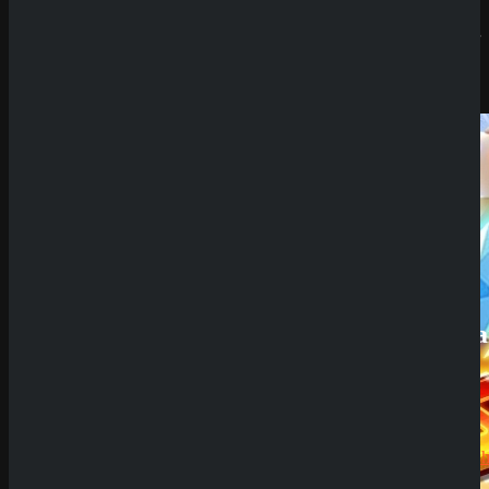
Analyse
SpinEmpir
Submit
e Casino
Sicher dir einen 100% Bonus bis 500€ und spiele
Review
Drac's Bonanza
SpinBetter
Try Our Featured Games
Casino
Review
Wyns
Casino
Review
QuickWin
Casino
Review
Neueste
Kommenta
Alex
zu
Dazard
rami
zu
CryptoRus