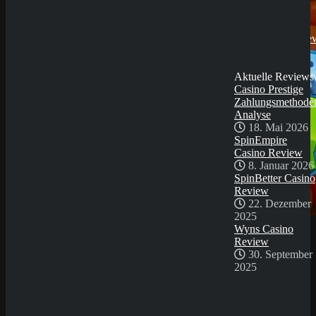
Review
22. Dezember
2025
Wyns Casino Revie
30. September
2025
Aktuelle Reviews
Casino Prestige
Zahlungsmethode
Analyse
18. Mai 2026
SpinEmpire
Casino Review
8. Januar 2026
SpinBetter Casino
Review
22. Dezember
2025
Demo Spiel
Wyns Casino
Review
Schreibe einen Kommentar
30. September
2025
Deine E-Mail-Adresse wird nicht
veröffentlicht.
Erforderliche Felder sind mit
*
markiert