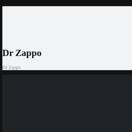
Home
Casinos
Bonis
Slots
Entw
News
Dr Zappo
Dr Zappo