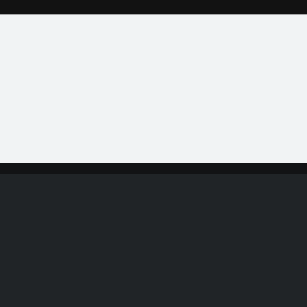
ickler