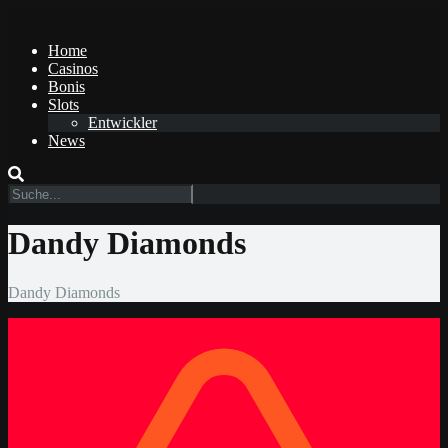
Home
Casinos
Bonis
Slots
Entwickler
News
Dandy Diamonds
Dandy Diamonds