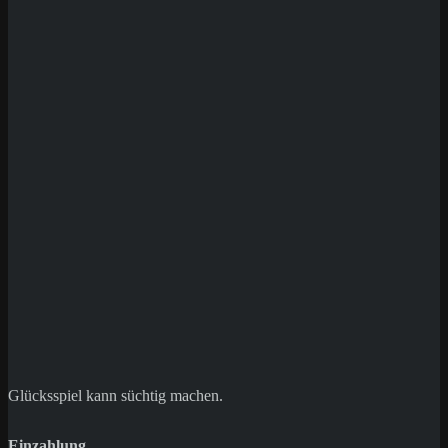
Save my name, email, and website in this
browser for the next time I comment.
Glücksspiel kann süchtig machen.
Einzahlung