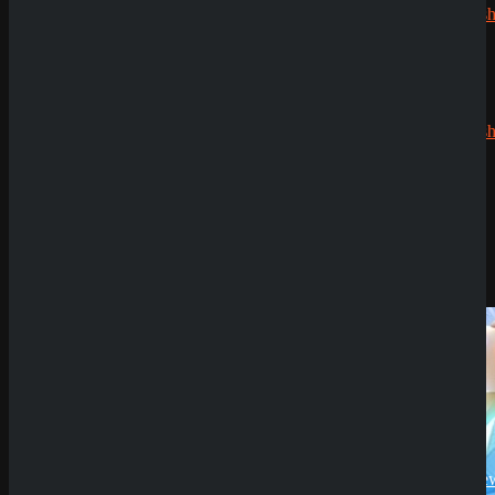
CryptoRush
200% bis
Echtgeldmodus
zu 2.500€
Demoversion
Robert99
Having issues with
Blackjack Switch
?
zu
CryptoRush
200% bis
zu 2.500€
Submit
News
Sicher dir einen 100% Bonus bis 500€ und spiele
Casino Prestige
Blackjack Switch
Zahlungsmethoden
Try Our Featured Games
Analyse
18. Mai 2026
SpinEmpire Casino
Review
8. Januar 2026
SpinBetter Casino
Review
22. Dezember
2025
Wyns Casino Revie