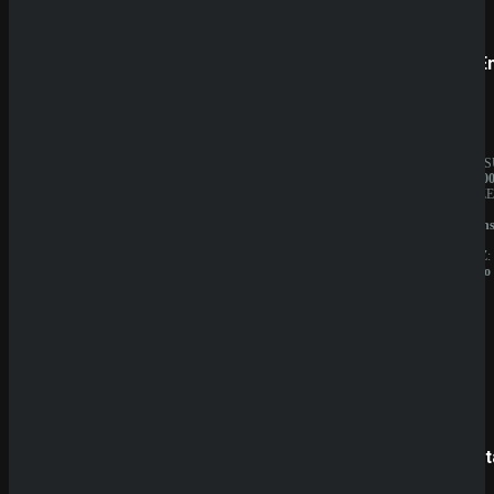
Prestige
SpinE
BESITZER:
JAHRES
Aurevia
10.000.0
IT
BESITZE
Group
GBL
LIZENZ:
Solution
Curacao
N.V.
LIZENZ:
Curacao
SpinBetter
Betist