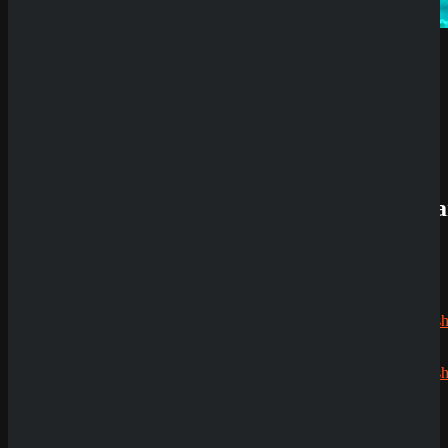
Review
Wyns
Casino
Review
QuickWin
Casino
Review
Neueste
Kommenta
Alex
zu
Dazard
rami
zu
CryptoRus
Jens
zu
CryptoRush
200% bis
zu 2.500€
Echtgeldmodus
Silizi
zu