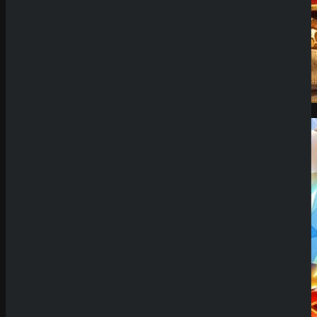
Demo Spiel