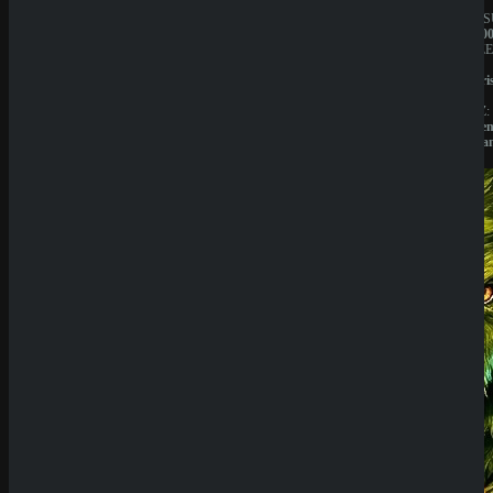
JAHRESUMSATZ:
JAHRES
1.000.000€
1.000.00
BESITZER:
BESITZE
Liernin
Liernin
Enterprises
Enterpri
LTD
LTD
LIZENZ:
LIZENZ:
Komoren
Komore
(Anjouan)
(Anjoua
Neueste
Beiträge
Casino
Prestige
Zahlungs
methoden
Analyse
SpinEmpir
e Casino
Review