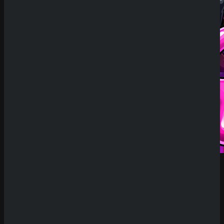
Demo Spiel
Schreibe einen Kommentar
Deine E-Mail-Adresse wird nicht veröffentlicht.
Erforderliche Felder sind mit
*
markiert