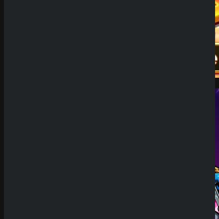
Demo Spiel