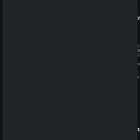
Prestige
SpinE
BESITZER:
JAHRES
Aurevia
10.000.0
IT
BESITZE
Group
GBL
LIZENZ:
Solution
Curacao
N.V.
LIZENZ:
Curacao
SpinBetter
Betist