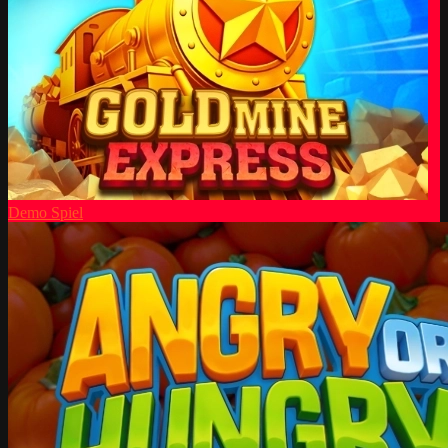
Demo Spiel