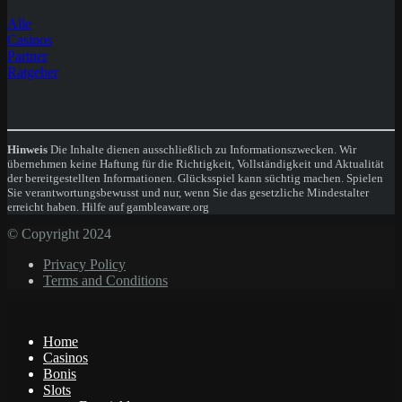
Alle
Casinos
Partner
Ratgeber
Hinweis
Die Inhalte dienen ausschließlich zu Informationszwecken. Wir
übernehmen keine Haftung für die Richtigkeit, Vollständigkeit und Aktualität
der bereitgestellten Informationen. Glücksspiel kann süchtig machen. Spielen
Sie verantwortungsbewusst und nur, wenn Sie das gesetzliche Mindestalter
erreicht haben. Hilfe auf gambleaware.org
© Copyright 2024
Privacy Policy
Terms and Conditions
Home
Casinos
Bonis
Slots