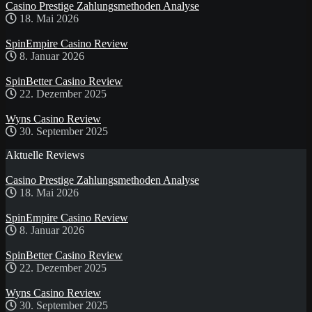
Casino Prestige Zahlungsmethoden Analyse
18. Mai 2026
SpinEmpire Casino Review
8. Januar 2026
SpinBetter Casino Review
22. Dezember 2025
Wyns Casino Review
30. September 2025
Aktuelle Reviews
Casino Prestige Zahlungsmethoden Analyse
18. Mai 2026
SpinEmpire Casino Review
8. Januar 2026
SpinBetter Casino Review
22. Dezember 2025
Wyns Casino Review
30. September 2025