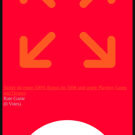
Sicher dir einen 100% Bonus bis 500€ und spiele Playboy Gems
and Desires
Rate Game
(
0
Votes)