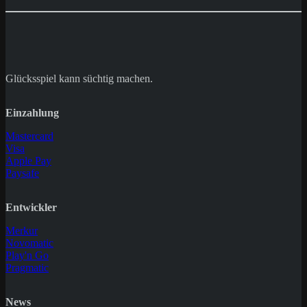
Glücksspiel kann süchtig machen.
Einzahlung
Mastercard
Visa
Apple Pay
Paysafe
Entwickler
Merkur
Novomatic
Play'n Go
Pragmatic
News