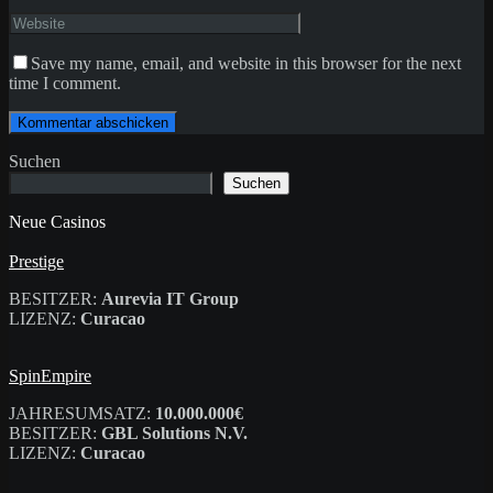
Save my name, email, and website in this browser for the next
time I comment.
Suchen
Suchen
Neue Casinos
Prestige
BESITZER:
Aurevia IT Group
LIZENZ:
Curacao
SpinEmpire
JAHRESUMSATZ:
10.000.000€
BESITZER:
GBL Solutions N.V.
LIZENZ:
Curacao