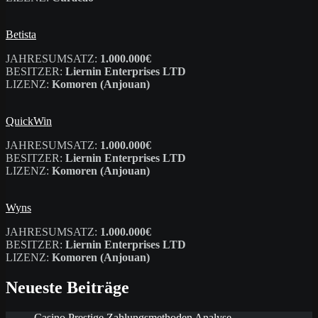
Betista
JAHRESUMSATZ:
1.000.000€
BESITZER:
Liernin Enterprises LTD
LIZENZ:
Komoren (Anjouan)
QuickWin
JAHRESUMSATZ:
1.000.000€
BESITZER:
Liernin Enterprises LTD
LIZENZ:
Komoren (Anjouan)
Wyns
JAHRESUMSATZ:
1.000.000€
BESITZER:
Liernin Enterprises LTD
LIZENZ:
Komoren (Anjouan)
Neueste Beiträge
Casino Prestige Zahlungsmethoden Analyse