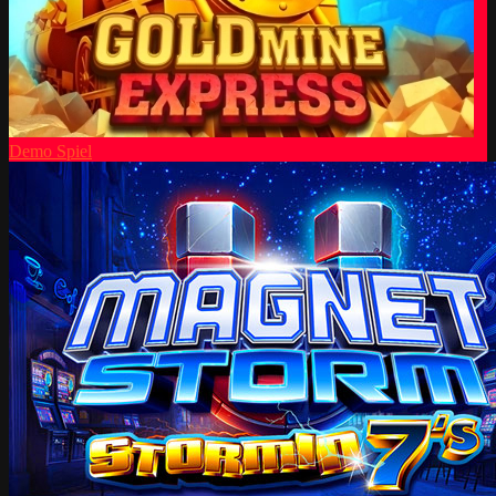
Demo Spiel