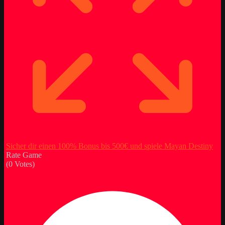
Sicher dir einen 100% Bonus bis 500€ und spiele Mayan Destiny
Rate Game
(
0
Votes)