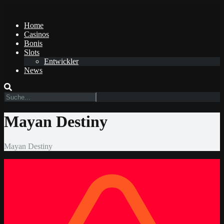
Home
Casinos
Bonis
Slots
Entwickler
News
Mayan Destiny
Mayan Destiny