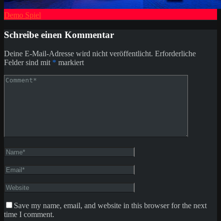
Demo Spiel
Schreibe einen Kommentar
Deine E-Mail-Adresse wird nicht veröffentlicht.
Erforderliche
Felder sind mit
*
markiert
Save my name, email, and website in this browser for the next
time I comment.