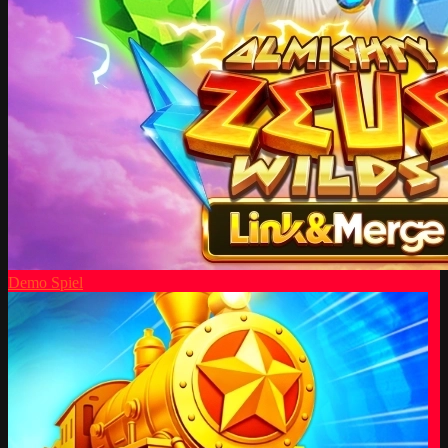
Demo Spiel