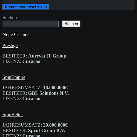
Suchen
Suchen
Neue Casinos
Prestige
BESITZER:
Aurevia IT Group
LIZENZ:
Curacao
SpinEmpire
JAHRESUMSATZ:
10.000.000€
BESITZER:
GBL Solutions N.V.
LIZENZ:
Curacao
SpinBetter
JAHRESUMSATZ:
20.000.000€
BESITZER:
Sprut Group B.V.
LIZENZ:
Curacao