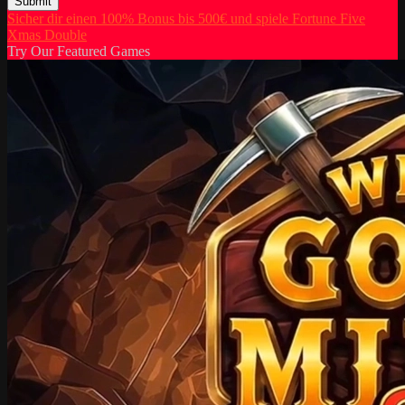
Submit
Sicher dir einen 100% Bonus bis 500€ und spiele Fortune Five
Xmas Double
Try Our Featured Games