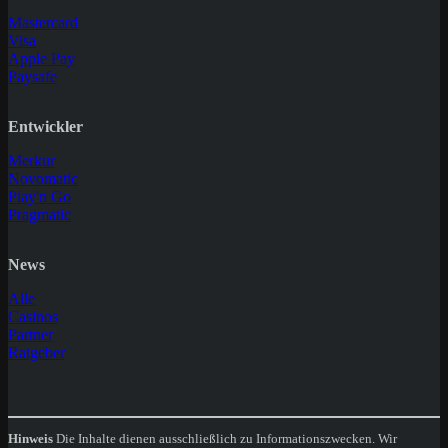
Mastercard
Visa
Apple Pay
Paysafe
Entwickler
Merkur
Novomatic
Play'n Go
Pragmatic
News
Alle
Casinos
Partner
Ratgeber
Hinweis
Die Inhalte dienen ausschließlich zu Informationszwecken. Wir