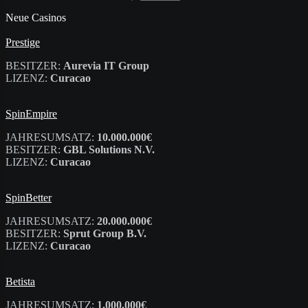
Neue Casinos
Prestige
BESITZER:
Aurevia IT Group
LIZENZ:
Curacao
SpinEmpire
JAHRESUMSATZ:
10.000.000€
BESITZER:
GBL Solutions N.V.
LIZENZ:
Curacao
SpinBetter
JAHRESUMSATZ:
20.000.000€
BESITZER:
Sprut Group B.V.
LIZENZ:
Curacao
Betista
JAHRESUMSATZ:
1.000.000€