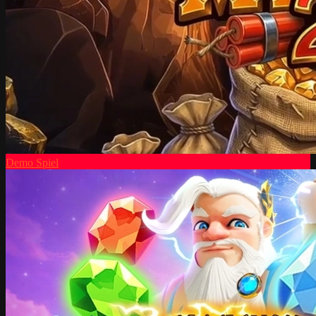
Demo Spiel