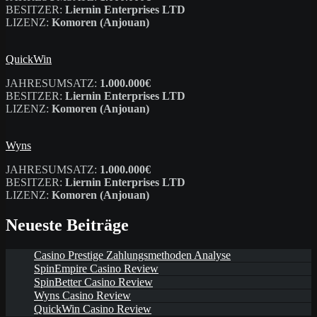
BESITZER:
Liernin Enterprises LTD
LIZENZ:
Komoren (Anjouan)
QuickWin
JAHRESUMSATZ:
1.000.000€
BESITZER:
Liernin Enterprises LTD
LIZENZ:
Komoren (Anjouan)
Wyns
JAHRESUMSATZ:
1.000.000€
BESITZER:
Liernin Enterprises LTD
LIZENZ:
Komoren (Anjouan)
Neueste Beiträge
Casino Prestige Zahlungsmethoden Analyse
SpinEmpire Casino Review
SpinBetter Casino Review
Wyns Casino Review
QuickWin Casino Review