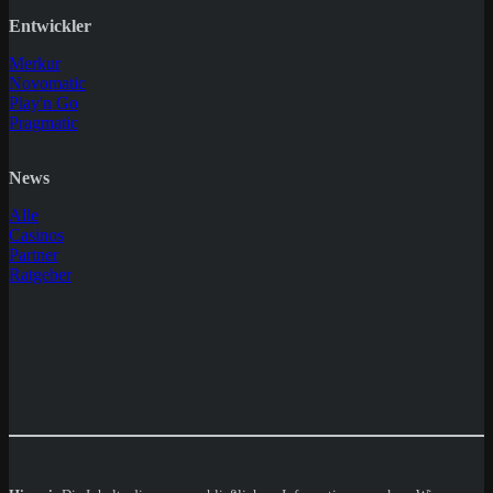
Entwickler
Merkur
Novomatic
Play'n Go
Pragmatic
News
Alle
Casinos
Partner
Ratgeber