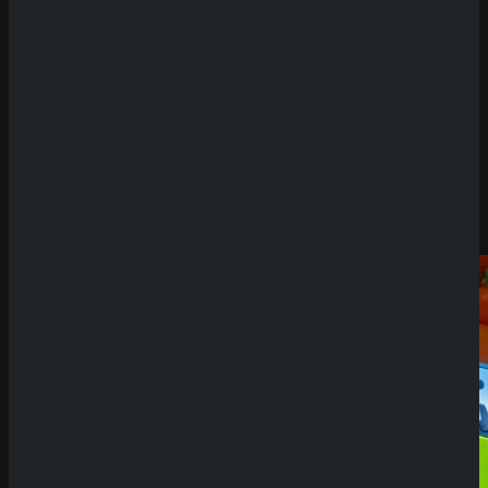
Demo Spiel