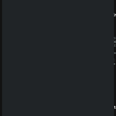
Prestige
SpinE
BESITZER:
JAHRES
Aurevia
10.000.0
IT
BESITZE
Group
GBL
LIZENZ:
Solution
Curacao
N.V.
LIZENZ:
Curacao
SpinBetter
Betist