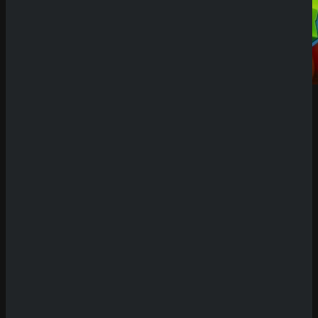
Demo Spiel
Schreibe einen Kommentar
Deine E-Mail-Adresse wird nicht veröffentlicht.
Erforderliche Felder sind mit
*
markiert