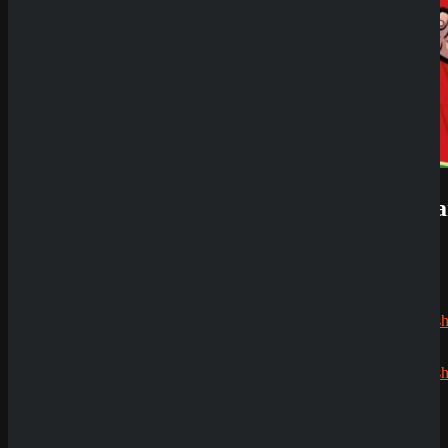
Review
Wyns
Casino
Review
QuickWin
Casino
Review
Neueste
Kommenta
Alex
zu
Dazard
rami
zu
CryptoRus
Jens
zu
CryptoRush
200% bis
zu 2.500€
Silizi
zu