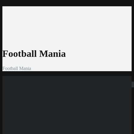
Home
Casinos
Bonis
Slots
Entwickler
News
Football Mania
Football Mania
Suchen
Neue Casinos