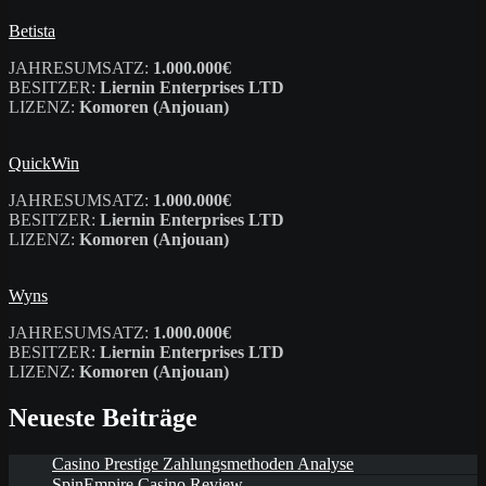
Betista
JAHRESUMSATZ:
1.000.000€
BESITZER:
Liernin Enterprises LTD
LIZENZ:
Komoren (Anjouan)
QuickWin
JAHRESUMSATZ:
1.000.000€
BESITZER:
Liernin Enterprises LTD
LIZENZ:
Komoren (Anjouan)
Wyns
JAHRESUMSATZ:
1.000.000€
BESITZER:
Liernin Enterprises LTD
LIZENZ:
Komoren (Anjouan)
Neueste Beiträge
Casino Prestige Zahlungsmethoden Analyse
SpinEmpire Casino Review