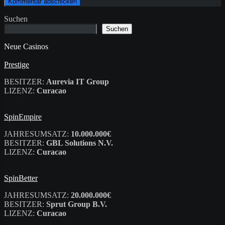
Suchen
Suchen
Neue Casinos
Prestige
BESITZER:
Aurevia IT Group
LIZENZ:
Curacao
SpinEmpire
JAHRESUMSATZ:
10.000.000€
BESITZER:
GBL Solutions N.V.
LIZENZ:
Curacao
SpinBetter
JAHRESUMSATZ:
20.000.000€
BESITZER:
Sprut Group B.V.
LIZENZ:
Curacao