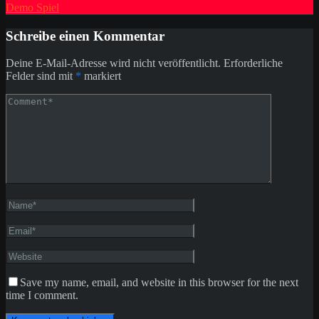
Demo Spiel
Schreibe einen Kommentar
Deine E-Mail-Adresse wird nicht veröffentlicht.
Erforderliche
Felder sind mit
*
markiert
Save my name, email, and website in this browser for the next
time I comment.