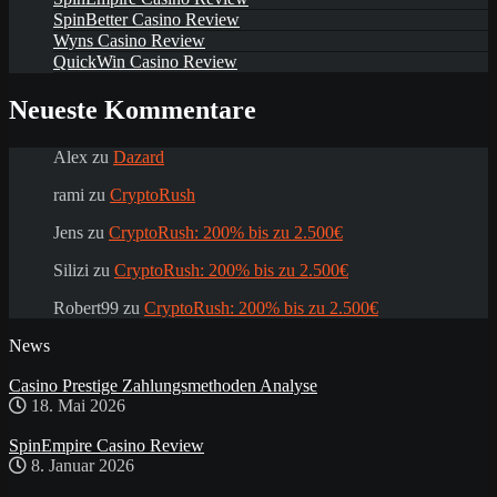
SpinBetter Casino Review
Wyns Casino Review
QuickWin Casino Review
Neueste Kommentare
Alex
zu
Dazard
rami
zu
CryptoRush
Jens
zu
CryptoRush: 200% bis zu 2.500€
Silizi
zu
CryptoRush: 200% bis zu 2.500€
Robert99
zu
CryptoRush: 200% bis zu 2.500€
News
Casino Prestige Zahlungsmethoden Analyse
18. Mai 2026
SpinEmpire Casino Review
8. Januar 2026