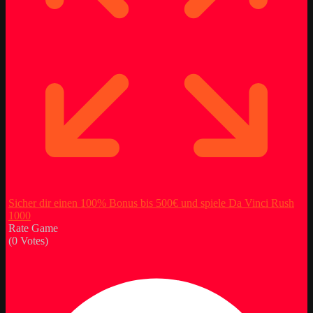
Sicher dir einen 100% Bonus bis 500€ und spiele Da Vinci Rush
1000
Rate Game
(
0
Votes)