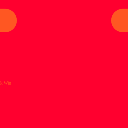
 & Win