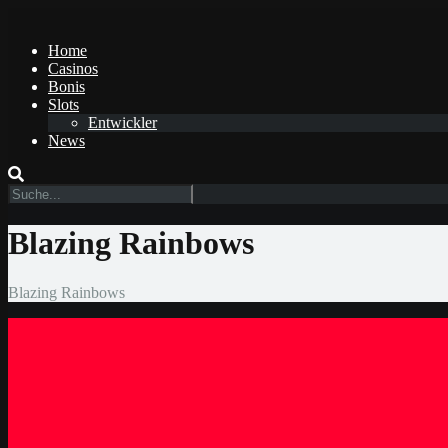
Home
Casinos
Bonis
Slots
Entwickler
News
Blazing Rainbows
Blazing Rainbows