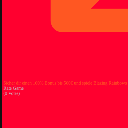
Sicher dir einen 100% Bonus bis 500€ und spiele Blazing Rainbows
Rate Game
(
0
Votes)