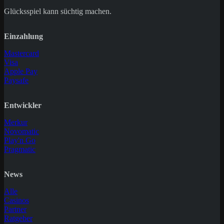
Glücksspiel kann süchtig machen.
Einzahlung
Mastercard
Visa
Apple Pay
Paysafe
Entwickler
Merkur
Novomatic
Play'n Go
Pragmatic
News
Alle
Casinos
Partner
Ratgeber