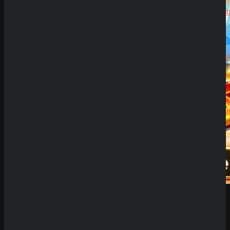
Jens
zu
CryptoRush
200% bis
zu 2.500€
Silizi
zu
CryptoRush
200% bis
zu 2.500€
Robert99
zu
CryptoRush
200% bis
zu 2.500€
News
Casino Prestige
Zahlungsmethoden
Analyse
18. Mai 2026
Demo Spiel
SpinEmpire Casino
Review
8. Januar 2026
SpinBetter Casino