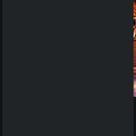
Demo Spiel
Schreibe einen Kommentar
Deine E-Mail-Adresse wird nicht
veröffentlicht.
Erforderliche Felder sind mit
*
markiert