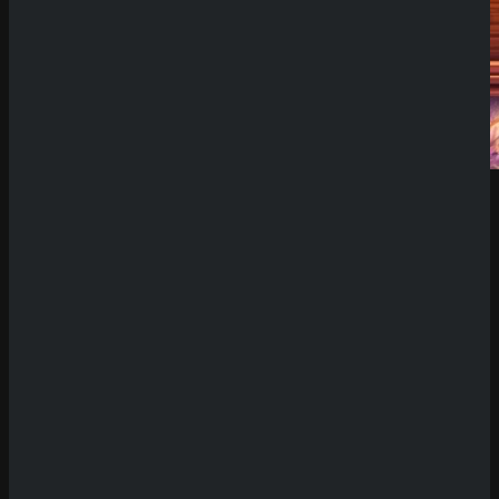
Demo Spiel
Schreibe einen Kommentar
Deine E-Mail-Adresse wird nicht veröffentlicht.
Erforderliche Felder sind mit
*
markiert