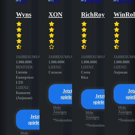
Wyns
XON
RichRoyal
WinRol
JAHRESUMSATZ:
JAHRESUMSATZ:
JAHRESUMSATZ:
JAHRESUMS
1.000.000€
1.000.000€
1.000.000€
1.000.000€
BESITZER:
LIZENZ:
LIZENZ:
LIZENZ:
Liernin
Curacao
Costa
Anjouan
Enterprises
Rica
LTD
LIZENZ:
Jetzt
Jet
Komoren
Jetzt
spielen
spie
(Anjouan)
spielen
Mehr
Mehr
Anzeigen
Anzeigen
Mehr
Jetzt
Anzeigen
*Neukundenangebot
*Neukunde
spielen
*Neukundenangebot
Mehr