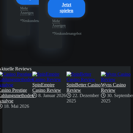
Jetzt
Mehr
spielen
Anzeigen
*Neukundenangebot
Mehr
Anzeigen
*Neukundenangebot
Aktuelle Reviews
SpinEmpire
SpinBetter Casino
Wyns Casino
asino Prestige
Casino Review
Review
Review
Zahlungsmethoden
8. Januar 2026
22. Dezember
30. Septembe
Analyse
2025
2025
18. Mai 2026